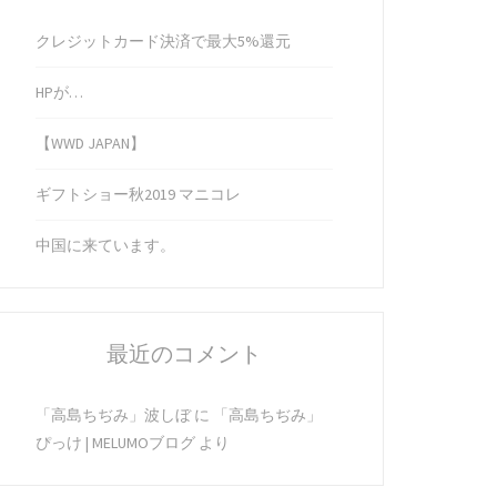
クレジットカード決済で最大5%還元
HPが…
【WWD JAPAN】
ギフトショー秋2019 マニコレ
中国に来ています。
最近のコメント
「高島ちぢみ」波しぼ
に
「高島ちぢみ」
ぴっけ | MELUMOブログ
より