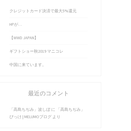
クレジットカード決済で最大5%還元
HPが…
【WWD JAPAN】
ギフトショー秋2019 マニコレ
中国に来ています。
最近のコメント
「高島ちぢみ」波しぼ
に
「高島ちぢみ」
ぴっけ | MELUMOブログ
より