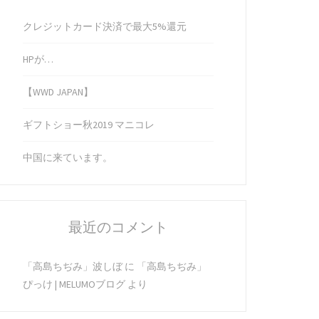
クレジットカード決済で最大5%還元
HPが…
【WWD JAPAN】
ギフトショー秋2019 マニコレ
中国に来ています。
最近のコメント
「高島ちぢみ」波しぼ
に
「高島ちぢみ」
ぴっけ | MELUMOブログ
より