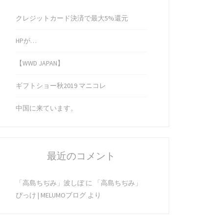
クレジットカード決済で最大5%還元
HPが…
【WWD JAPAN】
ギフトショー秋2019 マニコレ
中国に来ています。
最近のコメント
「高島ちぢみ」波しぼ
に
「高島ちぢみ」
ぴっけ | MELUMOブログ
より