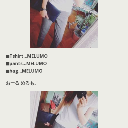
◼︎Tshirt…MELUMO
◼︎pants…MELUMO
◼︎bag…MELUMO
おーる めるも。